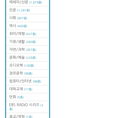
에세이/산문
(1,879종)
인문
(1,261종)
사회
(657종)
역사
(463종)
취미/여행
(427종)
가정/생활
(380종)
자연/과학
(357종)
문화/예술
(228종)
오디오북
(100종)
장르문학
(96종)
컴퓨터/인터넷
(96종)
대학교재
(17종)
만화
(5종)
EBS RADIO 시리즈
(2
종)
종교/역학
(1종)