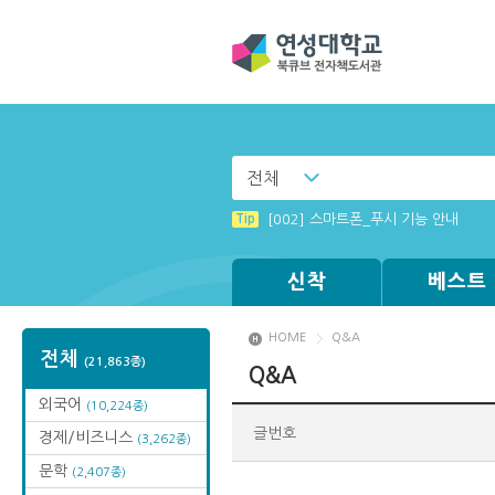
전체
Tip
[001] 스마트폰_시작페이지 설정 방
Tip
[002] 스마트폰_푸시 기능 안내
Tip
Tip
Tip
Tip
[003] 홈페이지_추천도서 기능 설정
(뷰어:북플레이어를 설치했는데) 전자
Windows XP에서는 북플레이어를 실행
MAMACExtrac.dll 파일 다운로드
신착
베스트
HOME
Q&A
전체
(21,863종)
Q&A
외국어
(10,224종)
글번호
경제/비즈니스
(3,262종)
문학
(2,407종)