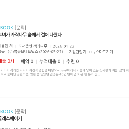
eBOOK
[문학]
그녀가 자작나무 숲에서 걸어 나왔다
최용건
저
도서출판 책과나무
2026-01-23
공급 : (주)북큐브네트웍스 (2026-05-27)
지원단말기 : PC/스마트기기
대출 0/1
예약 0
누적대출 0
추천 0
화가이자 작가인 저자가 자전적 경험을 바탕으로, 누구에게나 가슴에 남아 있는 첫사랑과 예술, 삶의 
으로 풀어낸 장편소설. 잊힌 줄 알았던 감정은 40년 만에 걸려 온 한 통의 전
...
eBOOK
[문학]
글래스메이커