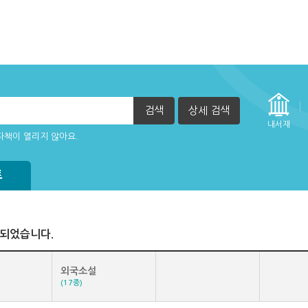
검색
상세 검색
자책이 열리지 않아요.
내서재
정방법(관리자)
방법
실행 할 수 없습니다. (2015년 12월 29일부터)
트
색되었습니다.
외국소설
(17종)