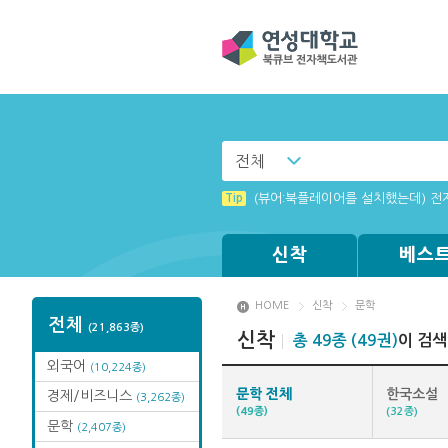
전체
Tip
MAMACExtrac.dll 파일 다운로드
Tip
(뷰어:북플레이어를 설치했는데) 전
Tip
[003] 홈페이지_추천도서 기능 설
Tip
Tip
Tip
[001] 스마트폰_시작페이지 설정 
[002] 스마트폰_푸시 기능 안내
Windows XP에서는 북플레이어를 
신착
베스
HOME
신착
문학
전체
(21,863종)
신착
총 49종 (49권)
이 검
외국어
(10,224종)
문학 전체
한국소설
경제/비즈니스
(3,262종)
(49종)
(32종)
문학
(2,407종)