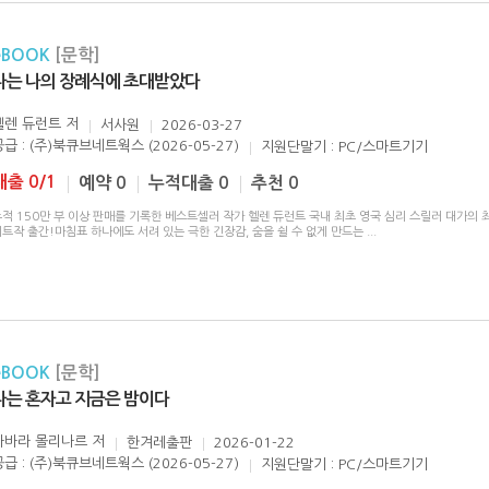
eBOOK
[문학]
나는 나의 장례식에 초대받았다
헬렌 듀런트
저
서사원
2026-03-27
공급 : (주)북큐브네트웍스 (2026-05-27)
지원단말기 : PC/스마트기기
대출 0/1
예약 0
누적대출 0
추천 0
누적 150만 부 이상 판매를 기록한 베스트셀러 작가 헬렌 듀런트 국내 최초 영국 심리 스릴러 대가의
트작 출간!마침표 하나에도 서려 있는 극한 긴장감, 숨을 쉴 수 없게 만드는
...
eBOOK
[문학]
나는 혼자고 지금은 밤이다
바바라 몰리나르
저
한겨레출판
2026-01-22
공급 : (주)북큐브네트웍스 (2026-05-27)
지원단말기 : PC/스마트기기