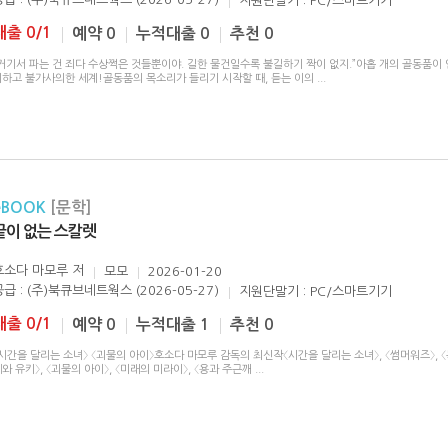
지원단말기 : PC/스마트기기
대출 0/1
예약 0
누적대출 0
추천 0
“거기서 파는 건 죄다 수상쩍은 것들뿐이야. 길한 물건일수록 불길하기 짝이 없지.”아홉 개의 골동품이
이하고 불가사의한 세계!골동품의 목소리가 들리기 시작할 때, 듣는 이의
...
eBOOK
[문학]
끝이 없는 스칼렛
호소다 마모루
저
모모
2026-01-20
공급 : (주)북큐브네트웍스 (2026-05-27)
지원단말기 : PC/스마트기기
대출 0/1
예약 0
누적대출 1
추천 0
시간을 달리는 소녀〉 〈괴물의 아이〉호소다 마모루 감독의 최신작〈시간을 달리는 소녀〉, 〈썸머워즈〉, 
와 유키〉, 〈괴물의 아이〉, 〈미래의 미라이〉, 〈용과 주근깨
...