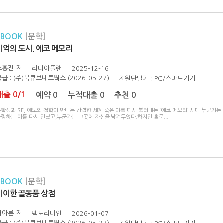
eBOOK
[문학]
기억의 도시, 에코 메모리
소홍진
저
리디아플랜
2025-12-16
공급 : (주)북큐브네트웍스 (2026-05-27)
지원단말기 : PC/스마트기기
대출 0/1
예약 0
누적대출 0
추천 0
학성과 SF, 애도의 철학이 만나는 강렬한 세계.죽은 이를 다시 불러내는 ‘에코 메모리’ 시대.누군가는
사랑하는 이를 다시 만났고,누군가는 그곳에 자신을 남겨두었다.하지만 홀로
...
eBOOK
[문학]
기이한 골동품 상점
허아른
저
팩토리나인
2026-01-07
공급 : (주)북큐브네트웍스 (2026-05-27)