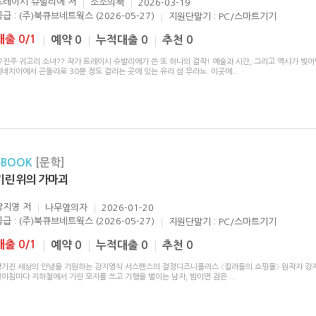
트레이시 슈발리에
저
소소의책
2026-03-19
공급 : (주)북큐브네트웍스 (2026-05-27)
지원단말기 : PC/스마트기기
대출 0/1
예약 0
누적대출 0
추천 0
?진주 귀고리 소녀?? 작가 트레이시 슈발리에가 쓴 또 하나의 걸작! 예술과 시간, 그리고 역사가 빚
베네치아에서 곤돌라로 30분 정도 걸리는 곳에 있는 유리 섬 무라노. 이곳에
...
eBOOK
[문학]
기린 위의 가마괴
강지영
저
나무옆의자
2026-01-20
공급 : (주)북큐브네트웍스 (2026-05-27)
지원단말기 : PC/스마트기기
대출 0/1
예약 0
누적대출 0
추천 0
망가진 세상의 안녕을 기원하는 강지영식 서스펜스의 절정디즈니플러스 〈킬러들의 쇼핑몰〉 원작자 강지
설아침마다 지하철에서 기린 모자를 쓰고 기행을 벌이는 남자, 밤이면 검은
...