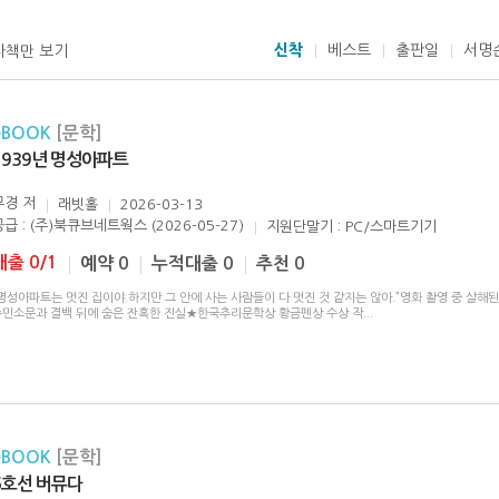
신착
베스트
출판일
서명
자책만 보기
eBOOK
[문학]
1939년 명성아파트
무경
저
래빗홀
2026-03-13
공급 : (주)북큐브네트웍스 (2026-05-27)
지원단말기 : PC/스마트기기
대출 0/1
예약 0
누적대출 0
추천 0
명성아파트는 멋진 집이야.하지만 그 안에 사는 사람들이 다 멋진 것 같지는 않아.”영화 촬영 중 살해된
주민소문과 결백 뒤에 숨은 잔혹한 진실★한국추리문학상 황금펜상 수상 작
...
eBOOK
[문학]
6호선 버뮤다