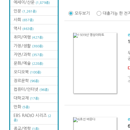
에세이/산문
(1,879종)
인문
(1,261종)
모두보기
대출가능 한 전
사회
(657종)
역사
(463종)
취미/여행
(427종)
가정/생활
(380종)
자연/과학
(357종)
문화/예술
(228종)
오디오북
(100종)
“
장르문학
(96종)
컴퓨터/인터넷
(96종)
대학교재
(17종)
만화
(5종)
EBS RADIO 시리즈
(2
종)
종교/역학
(1종)