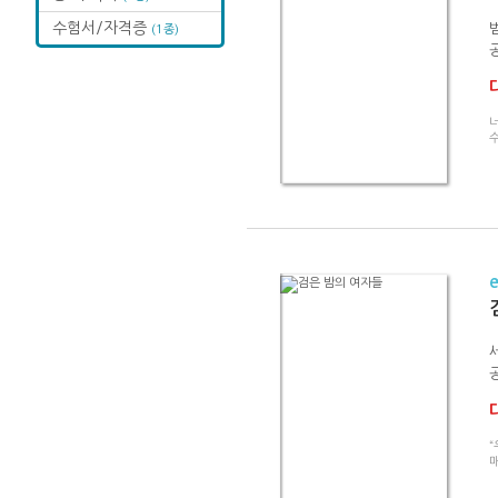
수험서/자격증
(1종)
수
“
매