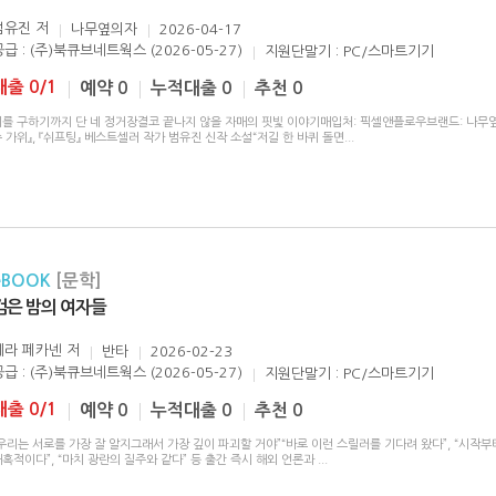
범유진
저
나무옆의자
2026-04-17
공급 : (주)북큐브네트웍스 (2026-05-27)
지원단말기 : PC/스마트기기
대출 0/1
예약 0
누적대출 0
추천 0
너를 구하기까지 단 네 정거장결코 끝나지 않을 자매의 핏빛 이야기매입처: 픽셀앤플로우브랜드: 나무
 가위』, 『쉬프팅』 베스트셀러 작가 범유진 신작 소설“저길 한 바퀴 돌면
...
eBOOK
[문학]
검은 밤의 여자들
세라 페카넨
저
반타
2026-02-23
공급 : (주)북큐브네트웍스 (2026-05-27)
지원단말기 : PC/스마트기기
대출 0/1
예약 0
누적대출 0
추천 0
우리는 서로를 가장 잘 알지그래서 가장 깊이 파괴할 거야”“바로 이런 스릴러를 기다려 왔다”, “시작부
혹적이다”, “마치 광란의 질주와 같다” 등 출간 즉시 해외 언론과
...