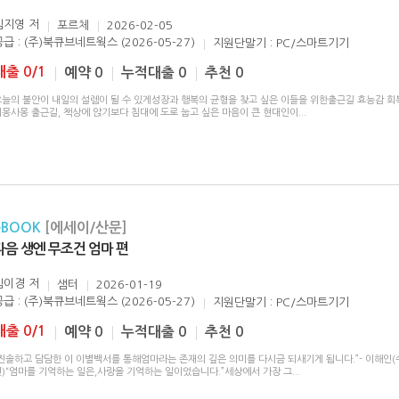
김지영
저
포르체
2026-02-05
공급 : (주)북큐브네트웍스 (2026-05-27)
지원단말기 : PC/스마트기기
대출 0/1
예약 0
누적대출 0
추천 0
오늘의 불안이 내일의 설렘이 될 수 있게성장과 행복의 균형을 찾고 싶은 이들을 위한출근길 효능감 회
비몽사몽 출근길, 책상에 앉기보다 침대에 도로 눕고 싶은 마음이 큰 현대인이
...
eBOOK
[에세이/산문]
다음 생엔 무조건 엄마 편
김이경
저
샘터
2026-01-19
공급 : (주)북큐브네트웍스 (2026-05-27)
지원단말기 : PC/스마트기기
대출 0/1
예약 0
누적대출 0
추천 0
진솔하고 담담한 이 이별백서를 통해엄마라는 존재의 깊은 의미를 다시금 되새기게 됩니다.”- 이해인(수
인)“엄마를 기억하는 일은,사랑을 기억하는 일이었습니다.”세상에서 가장 그
...