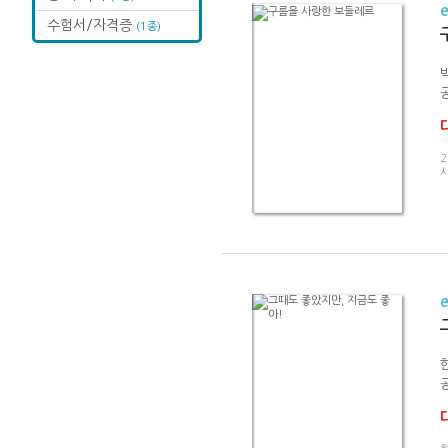
수험서/자격증
(1종)
2