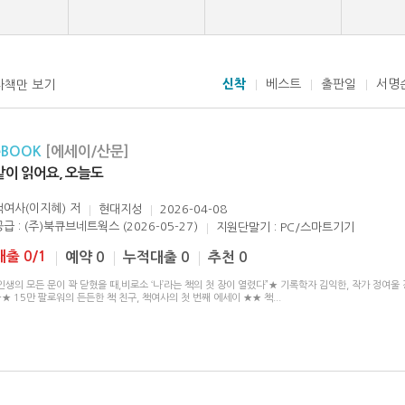
신착
베스트
출판일
서명
자책만 보기
eBOOK
[에세이/산문]
같이 읽어요, 오늘도
책여사(이지혜)
저
현대지성
2026-04-08
공급 : (주)북큐브네트웍스 (2026-05-27)
지원단말기 : PC/스마트기기
대출 0/1
예약 0
누적대출 0
추천 0
인생의 모든 문이 꽉 닫혔을 때,비로소 ‘나’라는 책의 첫 장이 열렸다”★ 기록학자 김익한, 작가 정여울
★ 15만 팔로워의 든든한 책 친구, 책여사의 첫 번째 에세이 ★★ 책
...