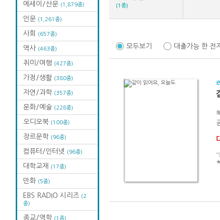
에세이/산문
(1,879종)
(1종)
인문
(1,261종)
사회
(657종)
모두보기
대출가능 한 전
역사
(463종)
취미/여행
(427종)
가정/생활
(380종)
자연/과학
(357종)
문화/예술
(228종)
오디오북
(100종)
장르문학
(96종)
컴퓨터/인터넷
(96종)
“
★
대학교재
(17종)
만화
(5종)
EBS RADIO 시리즈
(2
종)
종교/역학
(1종)