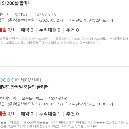
나의 200살 할머니
이인
저
향기책방
2026-03-26
공급 : (주)북큐브네트웍스 (2026-05-27)
지원단말기 : PC/스마트기기
대출 0/1
예약 0
누적대출 0
추천 0
“잘 웃을 수만 있다면할머니는 200살까지 순항할 터였다”100살 할머니가 200살로 가는 여정에 함
기억, 그리고 그리움의 기록들누구에게나 마음속에 하나쯤 남아 있는 이름이 있다
...
eBOOK
[에세이/산문]
내일도 반짝일 오늘의 글리터
유앤아인
저
오픈도어북스
2026-02-04
공급 : (주)북큐브네트웍스 (2026-05-27)
지원단말기 : PC/스마트기기
대출 0/1
예약 0
누적대출 1
추천 0
★★ 누적 조회 수 5,000만 회★★★ 100만 명이 선택한 뷰티 크리에이터★★★ 코스메틱, 패션 
다움을 선보인 주인공“결국 나를 특별하게 만드는 사람은 그 누구도 아닌 나였
...