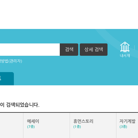
검색
상세 검색
실행 할 수 없습니다. (2015년 12월 29일부터)
정방법(관리자)
내서재
자책이 열리지 않아요.
방법
트
이 검색되었습니다.
에세이
휴먼스토리
자기계발
(7종)
(1종)
(3종)