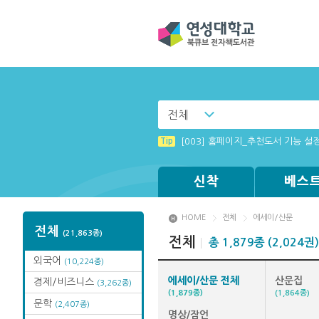
전체
Tip
Windows XP에서는 북플레이어를 
Tip
[003] 홈페이지_추천도서 기능 설
Tip
[002] 스마트폰_푸시 기능 안내
Tip
Tip
Tip
MAMACExtrac.dll 파일 다운로드
(뷰어:북플레이어를 설치했는데) 전
[001] 스마트폰_시작페이지 설정 
신착
베스
HOME
전체
에세이/산문
전체
(21,863종)
전체
총 1,879종 (2,024권)
외국어
(10,224종)
에세이/산문 전체
산문집
경제/비즈니스
(3,262종)
(1,879종)
(1,864종)
문학
(2,407종)
명상/잠언