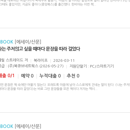
한국을 대표하는 여행가이자 국제구호 활동가, ‘바람의 딸‘이라는 별칭으로 널리 알려진 한비야가 5년 
그때도 좋았지만, 지금도 좋아!》(중앙북스)를 출간했다. 한비야는 이번 책
...
eBOOK
[에세이/산문]
나는 주저앉고 싶을 때마다 문장을 따라 걸었다
셰릴 스트레이드
저
북라이프
2026-03-11
공급 : (주)북큐브네트웍스 (2026-05-27)
지원단말기 : PC/스마트기기
대출 0/1
예약 0
누적대출 0
추천 0
떤 문장은 책 속에만 머물지 않는다. 오래도록 마음에 남아 스스로에게 건네는 말이 된다. 《나는 주저
때마다 문장을 따라 걸었다》는 바로 그런 문장들을 모은 책이다.저자는 멕시
...
eBOOK
[에세이/산문]