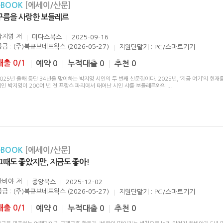
eBOOK
[에세이/산문]
구름을 사랑한 보들레르
박지영
저
미다스북스
2025-09-16
공급 : (주)북큐브네트웍스 (2026-05-27)
지원단말기 : PC/스마트기기
대출 0/1
예약 0
누적대출 0
추천 0
025년 올해 등단 34년을 맞이하는 박지영 시인의 두 번째 산문집이다. 2025년, ‘지금 여기’의 현
시인 박지영이 200여 년 전 프랑스 파리에서 태어난 시인 샤를 보들레르와의
...
eBOOK
[에세이/산문]
그때도 좋았지만, 지금도 좋아!
한비야
저
중앙북스
2025-12-02
공급 : (주)북큐브네트웍스 (2026-05-27)
지원단말기 : PC/스마트기기
대출 0/1
예약 0
누적대출 0
추천 0