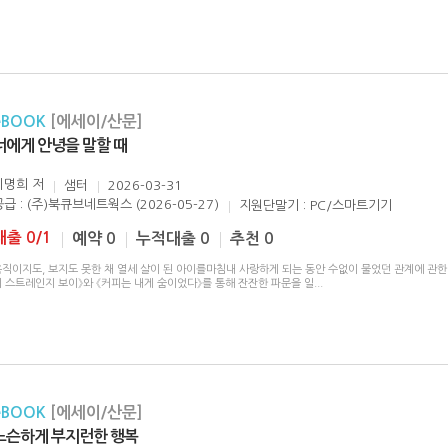
eBOOK
[에세이/산문]
너에게 안녕을 말할 때
이명희
저
샘터
2026-03-31
공급 : (주)북큐브네트웍스 (2026-05-27)
지원단말기 : PC/스마트기기
대출 0/1
예약 0
누적대출 0
추천 0
움직이지도, 보지도 못한 채 열세 살이 된 아이를마침내 사랑하게 되는 동안 수없이 물었던 관계에 관한
이 스트레인지 보이》와 《커피는 내게 숨이었다》를 통해 잔잔한 파문을 일
...
eBOOK
[에세이/산문]
느슨하게 부지런한 행복