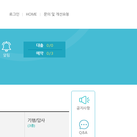
로그인
HOME
문의 및 개선요청
대출
0/0
예약
0/3
알림
공지사항
기행/답사
(3종)
Q&A