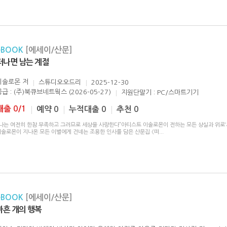
eBOOK
[에세이/산문]
떠나면 남는 계절
이솔로몬
저
스튜디오오드리
2025-12-30
공급 : (주)북큐브네트웍스 (2026-05-27)
지원단말기 : PC/스마트기기
대출 0/1
예약 0
누적대출 0
추천 0
"나는 여전히 한참 부족하고 그러므로 세상을 사랑한다”아티스트 이솔로몬이 전하는 모든 상실과 위로‘
이솔로몬이 지나온 모든 이별에게 건네는 조용한 인사를 담은 산문집 《떠
...
eBOOK
[에세이/산문]
마흔 개의 행복