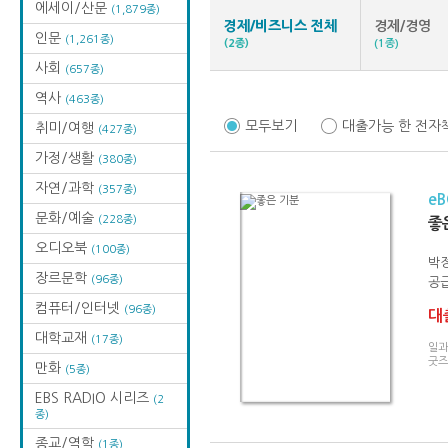
에세이/산문
(1,879종)
경제/비즈니스 전체
경제/경영
인문
(1,261종)
(2종)
(1종)
사회
(657종)
역사
(463종)
모두보기
대출가능 한 전자
취미/여행
(427종)
가정/생활
(380종)
자연/과학
(357종)
e
문화/예술
(228종)
좋
오디오북
(100종)
박정
장르문학
(96종)
공급
컴퓨터/인터넷
(96종)
대출
대학교재
(17종)
일과
굿즈
만화
(5종)
EBS RADIO 시리즈
(2
종)
종교/역학
(1종)