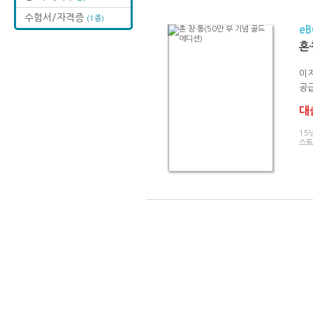
수험서/자격증
(1종)
e
혼·
이
공급
대출
15
스트