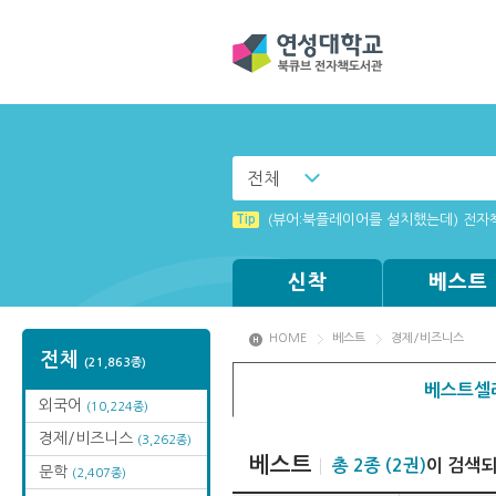
전체
Tip
MAMACExtrac.dll 파일 다운로드
Tip
(뷰어:북플레이어를 설치했는데) 전자
Tip
[003] 홈페이지_추천도서 기능 설정
Tip
Tip
Tip
[001] 스마트폰_시작페이지 설정 방
[002] 스마트폰_푸시 기능 안내
Windows XP에서는 북플레이어를 실행
신착
베스트
HOME
베스트
경제/비즈니스
전체
(21,863종)
베스트셀
외국어
(10,224종)
경제/비즈니스
(3,262종)
베스트
총 2종 (2권)
이 검색
문학
(2,407종)