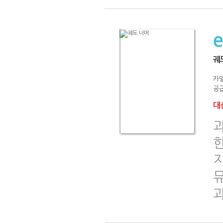
궤
카
공급
대출
지