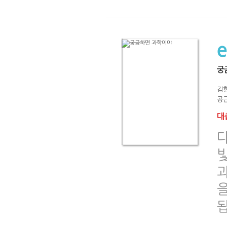
궁
김
공급
대출
을