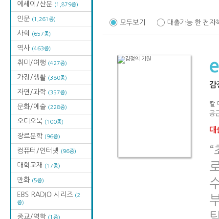
에세이/산문
(1,879종)
인문
(1,261종)
모두보기
대출가능 한 전자
사회
(657종)
역사
(463종)
취미/여행
(427종)
가정/생활
(380종)
감
자연/과학
(357종)
칼
문화/예술
(228종)
공급
오디오북
(100종)
대출
장르문학
(96종)
컴퓨터/인터넷
(96종)
로
대학교재
(17종)
만화
(5종)
EBS RADIO 시리즈
(2
종)
종교/역학
(1종)