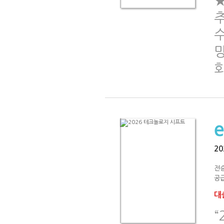
추
2
전
공급
대출
“