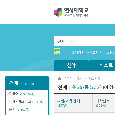
전체
Tip
Tip
MAMACExtrac.dll 파일 다운로드
(뷰어:북플레이어를 설치했는데) 전자
Tip
[003] 홈페이지_추천도서 기능 설정
Tip
Tip
Tip
[001] 스마트폰_시작페이지 설정 방
[002] 스마트폰_푸시 기능 안내
Windows XP에서는 북플레이어를 실행
신착
베스트
HOME
전체
자연/과학
전체
(21,863종)
전체
총 357종 (376권)
이 검
외국어
(10,224종)
자연/과학 전체
과학산책
경제/비즈니스
(3,262종)
(357종)
(226종)
문학
(2,407종)