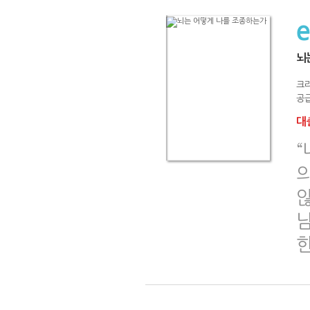
뇌
크
공급
대출
“
한