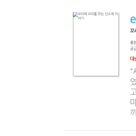
꼬
홍
공급
대출
였