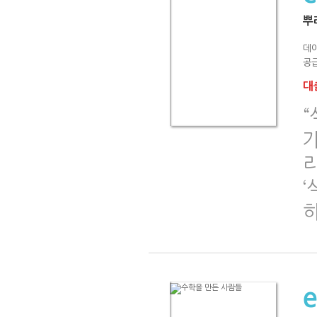
뿌
데
공급
대출
가
리
‘