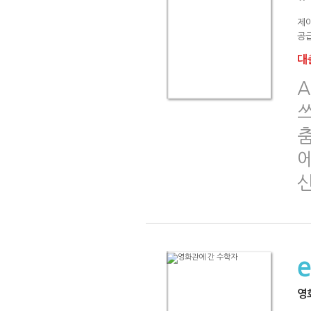
제
공급
대출
A
영