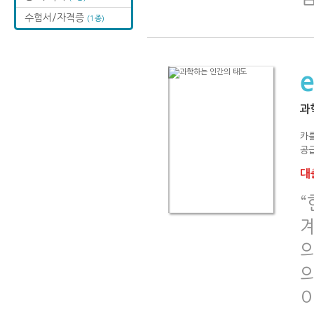
수험서/자격증
(1종)
과
카
공급
대출