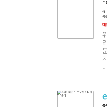
수
알프
공급
대출
슈