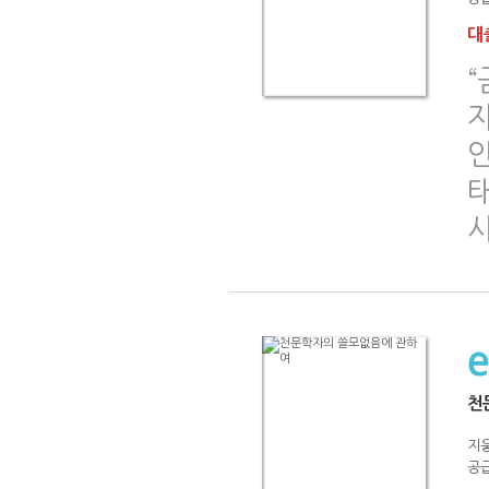
대출
“
인
태
천
지
공급