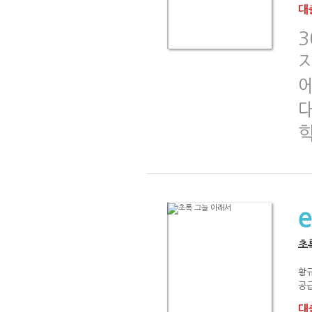
대출
3
초
황
공급
대출