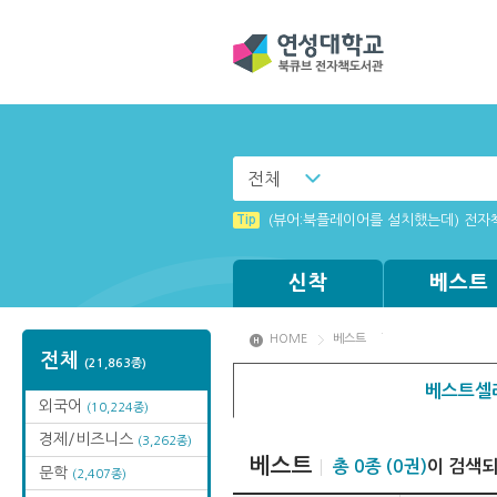
전체
Tip
MAMACExtrac.dll 파일 다운로드
Tip
(뷰어:북플레이어를 설치했는데) 전자
Tip
Tip
Tip
Tip
[003] 홈페이지_추천도서 기능 설정
[001] 스마트폰_시작페이지 설정 방
[002] 스마트폰_푸시 기능 안내
Windows XP에서는 북플레이어를 실행
신착
베스트
HOME
베스트
전체
(21,863종)
베스트셀
외국어
(10,224종)
경제/비즈니스
(3,262종)
베스트
총 0종 (0권)
이 검색
문학
(2,407종)