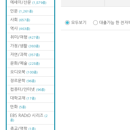
에세이/산문
(1,879종)
인문
(1,261종)
사회
(657종)
모두보기
대출가능 한 전자
역사
(463종)
취미/여행
(427종)
가정/생활
(380종)
자연/과학
(357종)
문화/예술
(228종)
오디오북
(100종)
장르문학
(96종)
컴퓨터/인터넷
(96종)
대학교재
(17종)
만화
(5종)
EBS RADIO 시리즈
(2
종)
종교/역학
(1종)