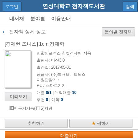
연성대학교 전자책도서관
로그인
검색
내서재
분야별
이용안내
전자책 상세 정보
분야별 전자책
[
경제/비즈니스
]
1cm 경제학
연합인포맥스 한컷경제팀
지음
출판사:
다산3.0
출간일:
2017-05-31
공급사:
(주)북큐브네트웍스
지원단말기 :
PC / 스마트기기
대출
0
/
1
| 누적대출
10
미리보기
추천
0
| 예약
0
듣기기능(TTS)지원
추천하기
★
찜하기
대출하기