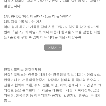
책을 시작하며 “경제는 단순한 이론이 아니라, 당신이 이미 경험한
일상입니다”
1부. PRIDE “당신의 콧대가 1cm 더 높아진다”
1장. 감출수록 빛나는 가치
역대 경매 최고가 기록을 갈아 치운 그림 / 미치도록 갖고 싶다! 세
번째 「절규」의 비밀 / 옷 하나 때문에 한겨울 노숙을 감행한 사람
들 / 손쉽게 구할 수 없어 더욱 애타는 마음 / 비쌀수록
...
더보기
작가 소개
연합인포맥스 한컷경제팀
연합인포맥스는 한국을 대표하는 금융경제 정보 매체다. 연합뉴스,
한국거래소, 서울외국환중개, 상장회사협의회 등 국내외 유수의 기
관들과 협력해 외환, 주식, 선물, 채권, 차트, 경제지표, 기업정보, 해
외정보 등을 분석한다. 이 자료는 대통령비서실, 기획재정부, 금융
위원회, 한국은행 등 정부기관과 공기업, 일반기업, 연구소, 국내외
금
...